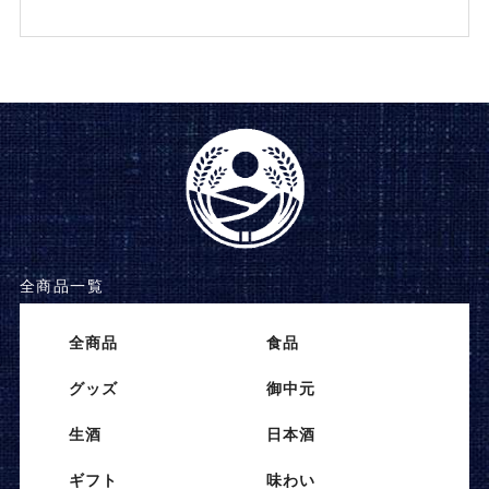
全商品一覧
全商品
⾷品
グッズ
御中元
⽣酒
⽇本酒
ギフト
味わい