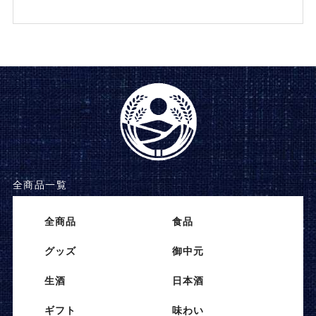
全商品一覧
全商品
⾷品
グッズ
御中元
⽣酒
⽇本酒
ギフト
味わい