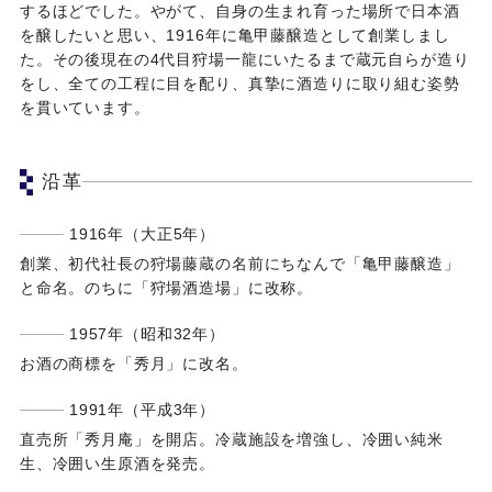
するほどでした。やがて、自身の生まれ育った場所で日本酒
を醸したいと思い、1916年に亀甲藤醸造として創業しまし
た。その後現在の4代目狩場一龍にいたるまで蔵元自らが造り
をし、全ての工程に目を配り、真摯に酒造りに取り組む姿勢
を貫いています。
沿革
1916年（大正5年）
創業、初代社長の狩場藤蔵の名前にちなんで「亀甲藤醸造」
と命名。のちに「狩場酒造場」に改称。
1957年（昭和32年）
お酒の商標を「秀月」に改名。
1991年（平成3年）
直売所「秀月庵」を開店。冷蔵施設を増強し、冷囲い純米
生、冷囲い生原酒を発売。