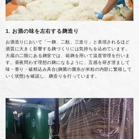
1. お酒の味を左右する麹造り
お酒造りにおいて「一麹、二酛、三造り」と表現されるほど
酒質に大きく影響する麹づくりには気持ちを込めています。
大蔵の二階にある麹室では、箱麹を用いて温度管理を行いま
す。昼夜問わず理想の麹になるように、五感を研ぎ澄まして
味・香り・破精込み具合(麹菌の菌糸が米粒の内部に繁殖して
いく状態)を確認し、麹造りを行っています。