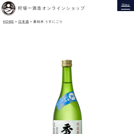
狩場一酒造オンラインショップ
HOME
日本酒
夏純米 うすにごり