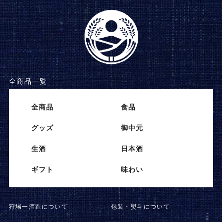
全商品一覧
全商品
⾷品
グッズ
御中元
⽣酒
⽇本酒
ギフト
味わい
狩場一酒造について
包装・熨斗について