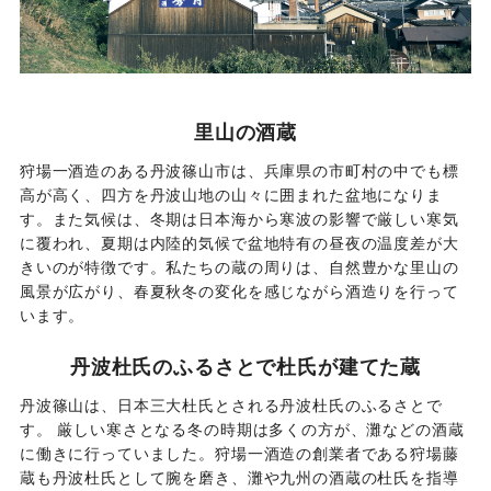
里山の酒蔵
狩場一酒造のある丹波篠山市は、兵庫県の市町村の中でも標
高が高く、四方を丹波山地の山々に囲まれた盆地になりま
す。また気候は、冬期は日本海から寒波の影響で厳しい寒気
に覆われ、夏期は内陸的気候で盆地特有の昼夜の温度差が大
きいのが特徴です。私たちの蔵の周りは、自然豊かな里山の
風景が広がり、春夏秋冬の変化を感じながら酒造りを行って
います。
丹波杜氏のふるさとで杜氏が建てた蔵
丹波篠山は、日本三大杜氏とされる丹波杜氏のふるさとで
す。 厳しい寒さとなる冬の時期は多くの方が、灘などの酒蔵
に働きに行っていました。狩場一酒造の創業者である狩場藤
蔵も丹波杜氏として腕を磨き、灘や九州の酒蔵の杜氏を指導