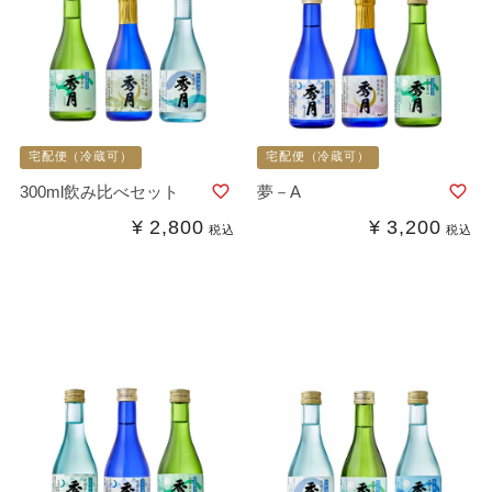
宅配便（冷蔵可）
宅配便（冷蔵可）
300ml飲み比べセット
夢－A
¥
2,800
¥
3,200
税込
税込