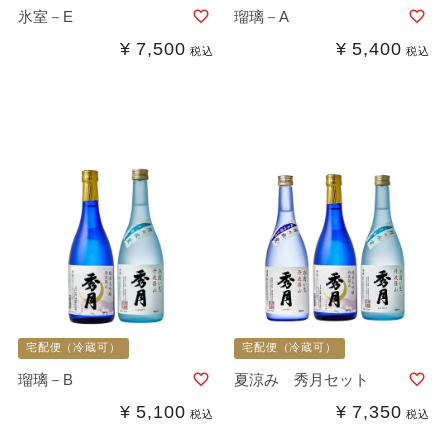
氷室－E
瑠璃－A
¥
7,500
¥
5,400
税込
税込
宅配便（冷蔵可）
宅配便（冷蔵可）
瑠璃－B
夏涼み 秀月セット
¥
5,100
¥
7,350
税込
税込