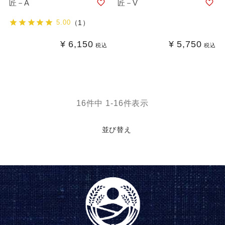
匠－A
匠－V
5.00
（1）
¥
6,150
¥
5,750
税込
税込
16
件中
1
-
16
件表示
並び替え