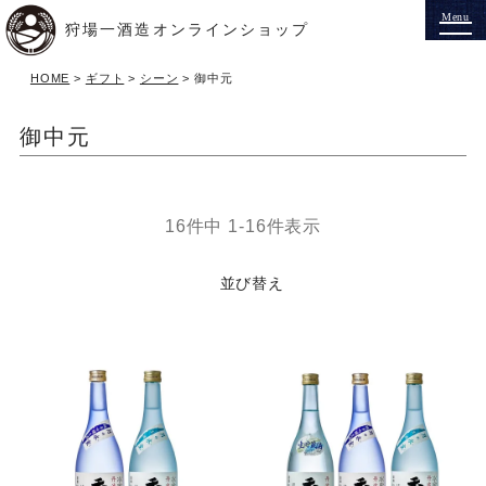
狩場一酒造オンラインショップ
HOME
ギフト
シーン
御中元
御中元
16
件中
1
-
16
件表示
並び替え