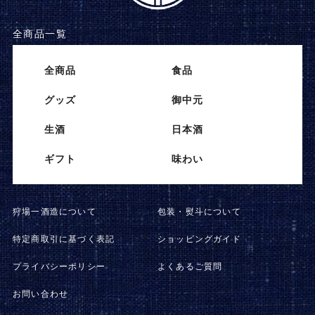
全商品一覧
全商品
⾷品
グッズ
御中元
⽣酒
⽇本酒
ギフト
味わい
狩場一酒造について
包装・熨斗について
特定商取引に基づく表記
ショッピングガイド
プライバシーポリシー
よくあるご質問
お問い合わせ