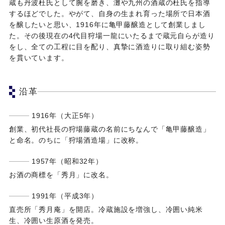
蔵も丹波杜氏として腕を磨き、灘や九州の酒蔵の杜氏を指導
するほどでした。やがて、自身の生まれ育った場所で日本酒
を醸したいと思い、1916年に亀甲藤醸造として創業しまし
た。その後現在の4代目狩場一龍にいたるまで蔵元自らが造り
をし、全ての工程に目を配り、真摯に酒造りに取り組む姿勢
を貫いています。
沿革
1916年（大正5年）
創業、初代社長の狩場藤蔵の名前にちなんで「亀甲藤醸造」
と命名。のちに「狩場酒造場」に改称。
1957年（昭和32年）
お酒の商標を「秀月」に改名。
1991年（平成3年）
直売所「秀月庵」を開店。冷蔵施設を増強し、冷囲い純米
生、冷囲い生原酒を発売。