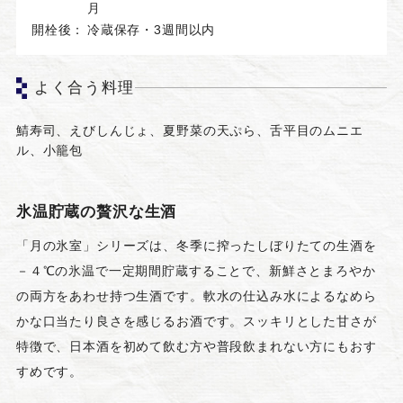
月
開栓後：
冷蔵保存・3週間以内
よく合う料理
鯖寿司、えびしんじょ、夏野菜の天ぷら、舌平目のムニエ
ル、小籠包
氷温貯蔵の贅沢な生酒
「月の氷室」シリーズは、冬季に搾ったしぼりたての生酒を
－４℃の氷温で一定期間貯蔵することで、新鮮さとまろやか
の両方をあわせ持つ生酒です。軟水の仕込み水によるなめら
かな口当たり良さを感じるお酒です。スッキリとした甘さが
特徴で、日本酒を初めて飲む方や普段飲まれない方にもおす
すめです。