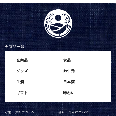
全商品一覧
全商品
⾷品
グッズ
御中元
⽣酒
⽇本酒
ギフト
味わい
狩場一酒造について
包装・熨斗について