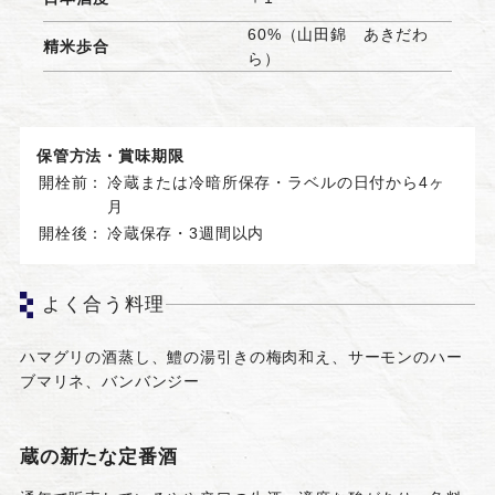
60%（山田錦 あきだわ
精米歩合
ら）
保管方法・賞味期限
開栓前：
冷蔵または冷暗所保存・ラベルの日付から4ヶ
月
開栓後：
冷蔵保存・3週間以内
よく合う料理
ハマグリの酒蒸し、鱧の湯引きの梅肉和え、サーモンのハー
ブマリネ、バンバンジー
蔵の新たな定番酒