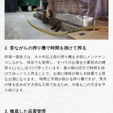
2. 昔ながらの搾り機で時間を掛けて搾る
狩場一酒造では、６０年以上前の搾り機を大切にメンテナン
スしながら、現在でも使用し、すべてのお酒を八重垣式の槽
搾り(ふなしぼり)で搾っています。最小限の圧力で時間を掛
けてゆっくりと搾ることで、お酒に雑味が移らず綺麗で上質
なお酒になります。 時間と手間が掛かる搾り機ですが、秀月
の味を生み出す大切な工程であるため、今後もこの方法を守
り続けます。
3. 徹底した品質管理