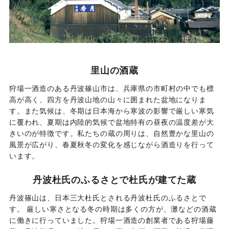
里山の酒蔵
狩場一酒造のある丹波篠山市は、兵庫県の市町村の中でも標
高が高く、四方を丹波山地の山々に囲まれた盆地になりま
す。また気候は、冬期は日本海から寒波の影響で厳しい寒気
に覆われ、夏期は内陸的気候で盆地特有の昼夜の温度差が大
きいのが特徴です。私たちの蔵の周りは、自然豊かな里山の
風景が広がり、春夏秋冬の変化を感じながら酒造りを行って
います。
丹波杜氏のふるさとで杜氏が建てた蔵
丹波篠山は、日本三大杜氏とされる丹波杜氏のふるさとで
す。 厳しい寒さとなる冬の時期は多くの方が、灘などの酒蔵
に働きに行っていました。狩場一酒造の創業者である狩場藤