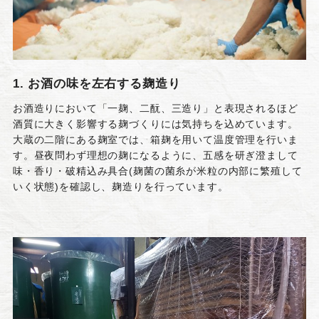
1. お酒の味を左右する麹造り
お酒造りにおいて「一麹、二酛、三造り」と表現されるほど
酒質に大きく影響する麹づくりには気持ちを込めています。
大蔵の二階にある麹室では、箱麹を用いて温度管理を行いま
す。昼夜問わず理想の麹になるように、五感を研ぎ澄まして
味・香り・破精込み具合(麹菌の菌糸が米粒の内部に繁殖して
いく状態)を確認し、麹造りを行っています。