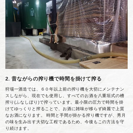
2. 昔ながらの搾り機で時間を掛けて搾る
狩場一酒造では、６０年以上前の搾り機を大切にメンテナン
スしながら、現在でも使用し、すべてのお酒を八重垣式の槽
搾り(ふなしぼり)で搾っています。最小限の圧力で時間を掛
けてゆっくりと搾ることで、お酒に雑味が移らず綺麗で上質
なお酒になります。 時間と手間が掛かる搾り機ですが、秀月
の味を生み出す大切な工程であるため、今後もこの方法を守
り続けます。