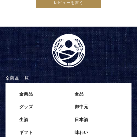
レビューを書く
全商品一覧
全商品
⾷品
グッズ
御中元
⽣酒
⽇本酒
ギフト
味わい