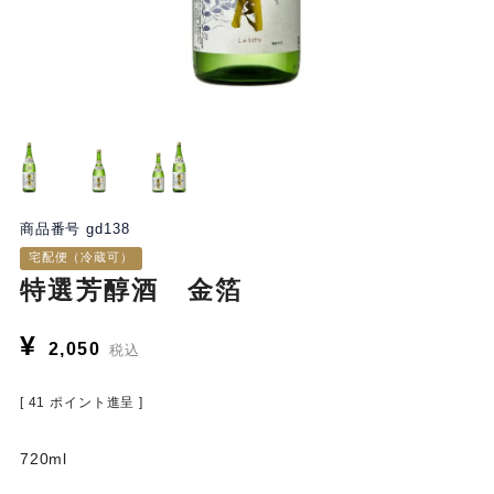
商品番号
gd138
宅配便（冷蔵可）
特選芳醇酒 金箔
¥
2,050
税込
[
41
ポイント進呈 ]
720ml