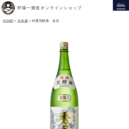
狩場一酒造オンラインショップ
HOME
日本酒
特選芳醇酒 金箔