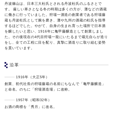
丹波篠山は、日本三大杜氏とされる丹波杜氏のふるさとで
す。 厳しい寒さとなる冬の時期は多くの方が、灘などの酒蔵
に働きに行っていました。狩場一酒造の創業者である狩場藤
蔵も丹波杜氏として腕を磨き、灘や九州の酒蔵の杜氏を指導
するほどでした。やがて、自身の生まれ育った場所で日本酒
を醸したいと思い、1916年に亀甲藤醸造として創業しまし
た。その後現在の4代目狩場一龍にいたるまで蔵元自らが造り
をし、全ての工程に目を配り、真摯に酒造りに取り組む姿勢
を貫いています。
沿革
1916年（大正5年）
創業、初代社長の狩場藤蔵の名前にちなんで「亀甲藤醸造」
と命名。のちに「狩場酒造場」に改称。
1957年（昭和32年）
お酒の商標を「秀月」に改名。