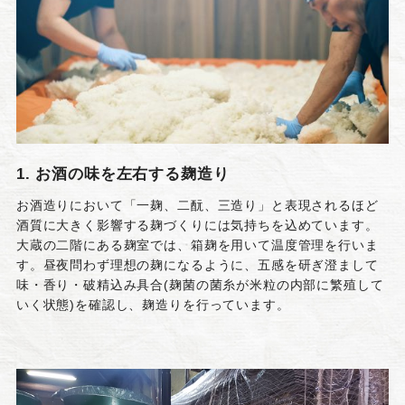
1. お酒の味を左右する麹造り
お酒造りにおいて「一麹、二酛、三造り」と表現されるほど
酒質に大きく影響する麹づくりには気持ちを込めています。
大蔵の二階にある麹室では、箱麹を用いて温度管理を行いま
す。昼夜問わず理想の麹になるように、五感を研ぎ澄まして
味・香り・破精込み具合(麹菌の菌糸が米粒の内部に繁殖して
いく状態)を確認し、麹造りを行っています。