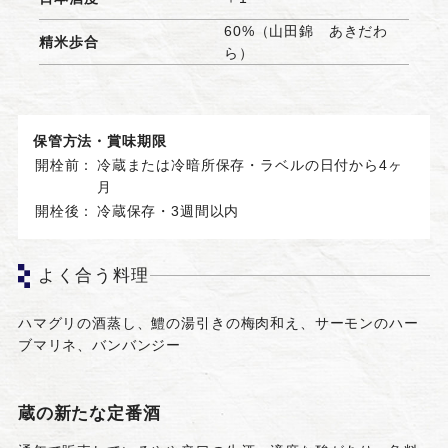
60%（山田錦 あきだわ
精米歩合
ら）
保管方法・賞味期限
開栓前：
冷蔵または冷暗所保存・ラベルの日付から4ヶ
月
開栓後：
冷蔵保存・3週間以内
よく合う料理
ハマグリの酒蒸し、鱧の湯引きの梅肉和え、サーモンのハー
ブマリネ、バンバンジー
蔵の新たな定番酒