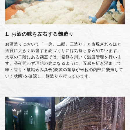
1. お酒の味を左右する麹造り
お酒造りにおいて「一麹、二酛、三造り」と表現されるほど
酒質に大きく影響する麹づくりには気持ちを込めています。
大蔵の二階にある麹室では、箱麹を用いて温度管理を行いま
す。昼夜問わず理想の麹になるように、五感を研ぎ澄まして
味・香り・破精込み具合(麹菌の菌糸が米粒の内部に繁殖して
いく状態)を確認し、麹造りを行っています。