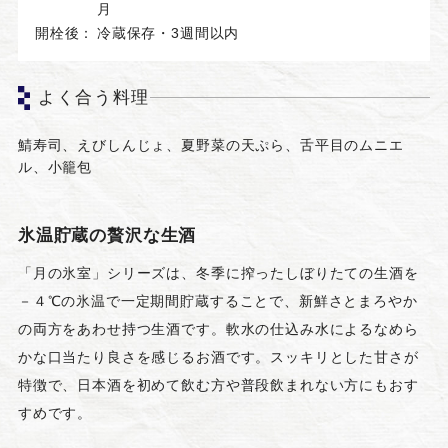
月
開栓後：
冷蔵保存・3週間以内
よく合う料理
鯖寿司、えびしんじょ、夏野菜の天ぷら、舌平目のムニエ
ル、小籠包
氷温貯蔵の贅沢な生酒
「月の氷室」シリーズは、冬季に搾ったしぼりたての生酒を
－４℃の氷温で一定期間貯蔵することで、新鮮さとまろやか
の両方をあわせ持つ生酒です。軟水の仕込み水によるなめら
かな口当たり良さを感じるお酒です。スッキリとした甘さが
特徴で、日本酒を初めて飲む方や普段飲まれない方にもおす
すめです。