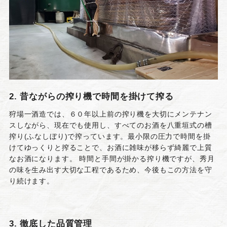
2. 昔ながらの搾り機で時間を掛けて搾る
狩場一酒造では、６０年以上前の搾り機を大切にメンテナン
スしながら、現在でも使用し、すべてのお酒を八重垣式の槽
搾り(ふなしぼり)で搾っています。最小限の圧力で時間を掛
けてゆっくりと搾ることで、お酒に雑味が移らず綺麗で上質
なお酒になります。 時間と手間が掛かる搾り機ですが、秀月
の味を生み出す大切な工程であるため、今後もこの方法を守
り続けます。
3. 徹底した品質管理