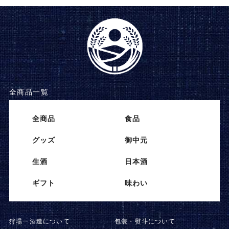
全商品一覧
全商品
⾷品
グッズ
御中元
⽣酒
⽇本酒
ギフト
味わい
狩場一酒造について
包装・熨斗について