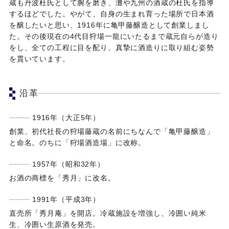
蔵も丹波杜氏として腕を磨き、灘や九州の酒蔵の杜氏を指導
するほどでした。やがて、自身の生まれ育った場所で日本酒
を醸したいと思い、1916年に亀甲藤醸造として創業しまし
た。その後現在の4代目狩場一龍にいたるまで蔵元自らが造り
をし、全ての工程に目を配り、真摯に酒造りに取り組む姿勢
を貫いています。
沿革
1916年（大正5年）
創業、初代社長の狩場藤蔵の名前にちなんで「亀甲藤醸造」
と命名。のちに「狩場酒造場」に改称。
1957年（昭和32年）
お酒の商標を「秀月」に改名。
1991年（平成3年）
直売所「秀月庵」を開店。冷蔵施設を増強し、冷囲い純米
生、冷囲い生原酒を発売。