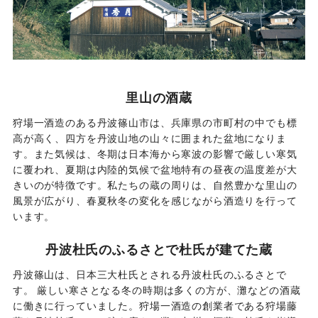
里山の酒蔵
狩場一酒造のある丹波篠山市は、兵庫県の市町村の中でも標
高が高く、四方を丹波山地の山々に囲まれた盆地になりま
す。また気候は、冬期は日本海から寒波の影響で厳しい寒気
に覆われ、夏期は内陸的気候で盆地特有の昼夜の温度差が大
きいのが特徴です。私たちの蔵の周りは、自然豊かな里山の
風景が広がり、春夏秋冬の変化を感じながら酒造りを行って
います。
丹波杜氏のふるさとで杜氏が建てた蔵
丹波篠山は、日本三大杜氏とされる丹波杜氏のふるさとで
す。 厳しい寒さとなる冬の時期は多くの方が、灘などの酒蔵
に働きに行っていました。狩場一酒造の創業者である狩場藤