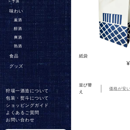
＞
予算
味わい
薫酒
醇酒
爽酒
熟酒
紙袋
食品
グッズ
並び替
価格が安
狩場一酒造について
え
包装・熨斗について
ショッピングガイド
よくあるご質問
お問い合わせ