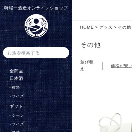
狩場一酒造オンラインショップ
HOME
グッズ
その他
その他
並び替
価格が安
え
全商品
⽇本酒
＞
種類
＞
サイズ
ギフト
＞
シーン
＞
サイズ