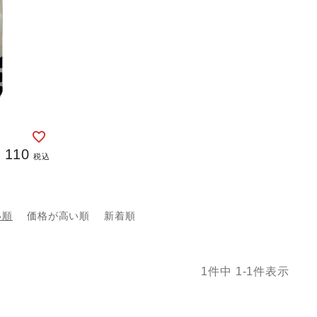
¥
110
税込
い順
価格が高い順
新着順
1
件中
1
-
1
件表示