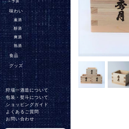
＞
予算
味わい
薫酒
醇酒
爽酒
熟酒
食品
グッズ
狩場一酒造について
包装・熨斗について
ショッピングガイド
よくあるご質問
お問い合わせ