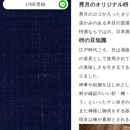
秀月のオリジナル枡
LINE登録
Scroll
秀月のロゴが入ったオリ
温かみのある木目の質感
枡酒ならではの、日本酒
枡の豆知識
江戸時代ごろ、升は酒器
の道具として使用されて
の美味しさを引き立てる
りました。
神事や結婚をはじめとし
材が縁起のいい杉・檜・
う』といったゲン担ぎの
また神様に御供をする器
現在は檜が素材とされる