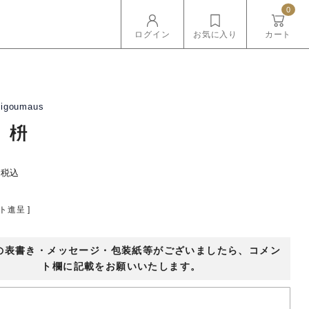
0
ログイン
お気に入り
カート
tigoumaus
 枡
税込
ト進呈 ]
の表書き・メッセージ・包装紙等がございましたら、コメン
ト欄に記載をお願いいたします。