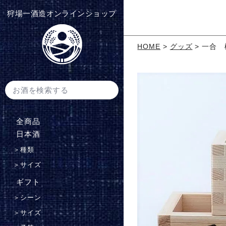
狩場一酒造オンラインショップ
HOME
グッズ
一合 
全商品
⽇本酒
＞
種類
＞
サイズ
ギフト
＞
シーン
＞
サイズ