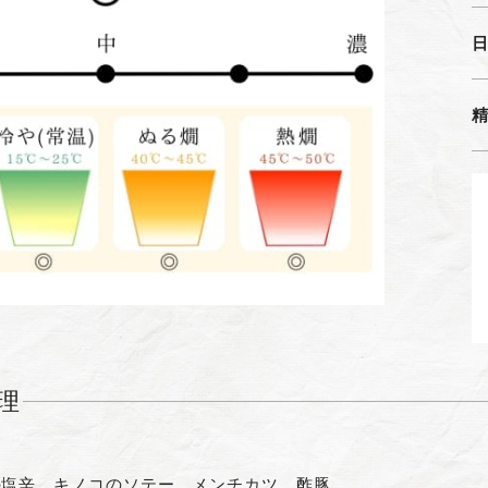
理
の塩辛、キノコのソテー、メンチカツ、酢豚