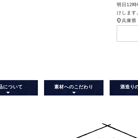
明日
12時
けします
兵庫県
品について
素材へのこだわり
酒造り