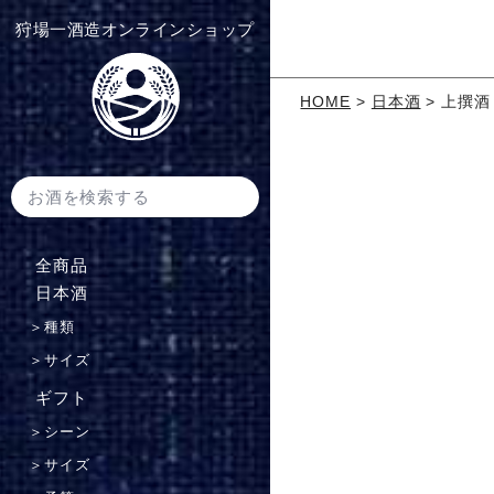
狩場一酒造オンラインショップ
HOME
日本酒
上撰酒
全商品
⽇本酒
＞
種類
＞
サイズ
ギフト
＞
シーン
＞
サイズ