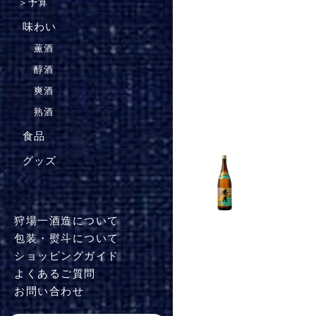
＞
予算
味わい
薫酒
醇酒
爽酒
熟酒
食品
グッズ
狩場一酒造について
包装・熨斗について
ショッピングガイド
よくあるご質問
お問い合わせ