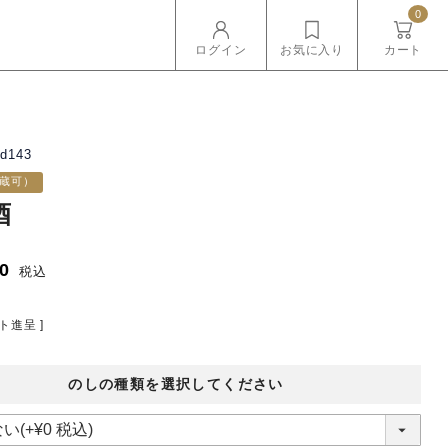
0
ログイン
お気に入り
カート
d143
蔵可）
酒
00
税込
ト進呈 ]
のしの種類を選択してください