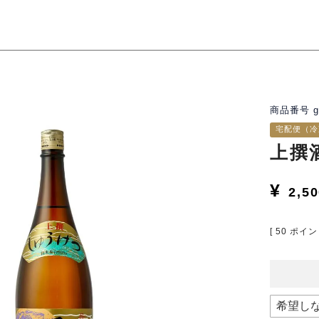
商品番号
g
宅配便（冷
上撰
¥
2,5
[
50
ポイン