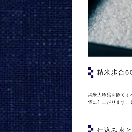
精米歩合6
純米大吟醸を除くす
酒に仕上がります。
仕込み水