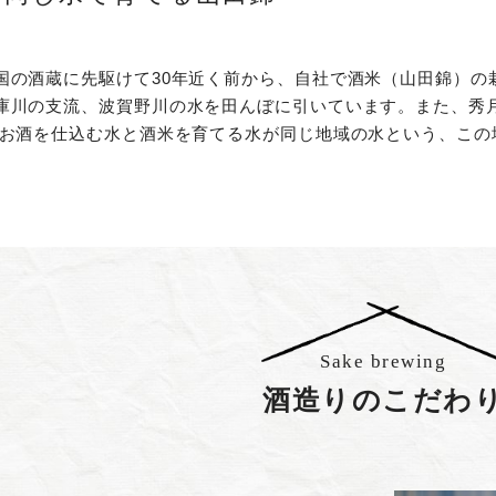
国の酒蔵に先駆けて30年近く前から、自社で酒米（山田錦）の
庫川の支流、波賀野川の水を田んぼに引いています。また、秀
 お酒を仕込む水と酒米を育てる水が同じ地域の水という、この
Sake brewing
酒造りのこだわ