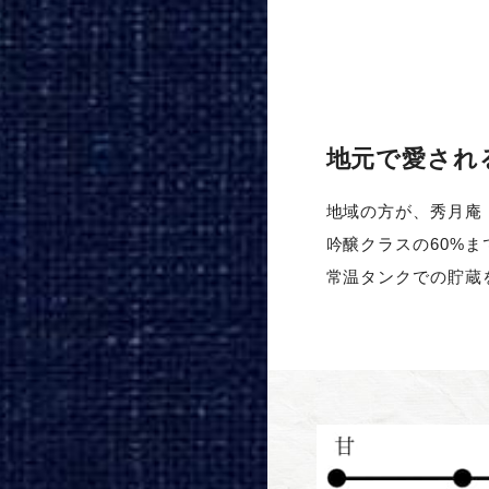
地元で愛され
地域の方が、秀月庵
吟醸クラスの60%
常温タンクでの貯蔵